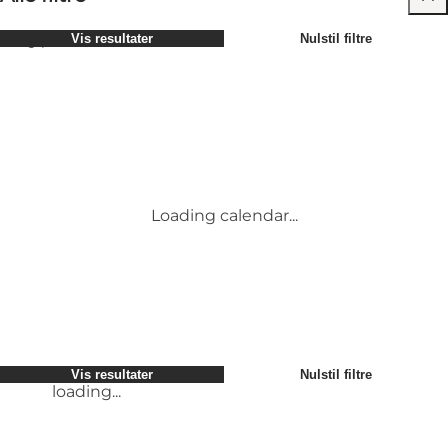
Vælg periode
Vis resultater
Nulstil filtre
Børn
Attraktioner
Venner
Overnatning
Mest populære
Sortér efter
:
Min virksomhed
Aktiviteter
Min partner
Begivenheder
loading...
Mig selv
Mad og drikke
Vis resultater
Nulstil filtre
Transport
Service og information
Vis resultater
Nulstil filtre
loading...
Loading calendar...
loading...
Vis resultater
Nulstil filtre
loading...