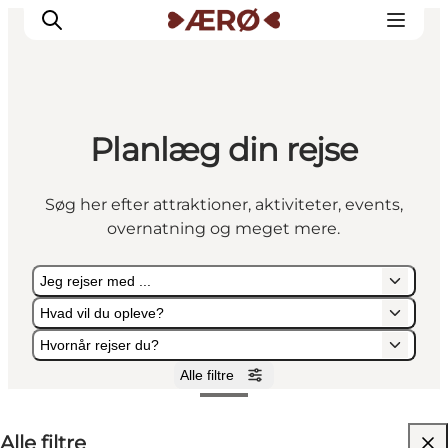
Planlæg din rejse
Overnatning
Spisesteder
Søg her efter attraktioner, aktiviteter, events,
Oplevelser
overnatning og meget mere.
Events
Planlæg ferien
Jeg rejser med ...
Hvad vil du opleve?
Hvornår rejser du?
Alle filtre
Jeg rejser med ...
Hvad vil du opleve?
Hvornår rejser du?
Alle filtre