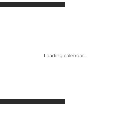
Attraktioner
Overnatning
Aktiviteter
Begivenheder
Mad og drikke
Transport
Service og information
Loading calendar...