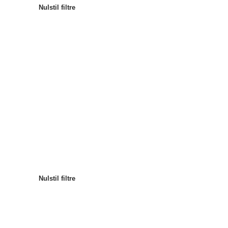
Nulstil filtre
Mest populære
Sortér efter
:
Nulstil filtre
Nulstil filtre
Nulstil filtre