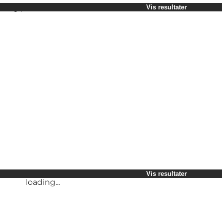
Vælg periode
Vis resultater
Børn
Venner
Min virksomhed
Min partner
loading...
Mig selv
Vis resultater
Vis resultater
loading...
loading...
Vis resultater
loading...