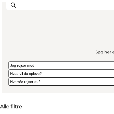
Overnatning
Spisesteder
Søg her e
Oplevelser
Events
Jeg rejser med ...
Planlæg ferien
Hvad vil du opleve?
Hvornår rejser du?
Jeg rejser med ...
Hvad vil du opleve?
Hvornår rejser du?
Alle filtre