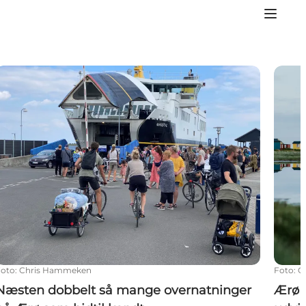
Næsten dobbelt så mange overnatninger på Ærø som hid
Ærø e
Foto
:
Chris Hammeken
Foto
:
C
Næsten dobbelt så mange overnatninger
Ærø 