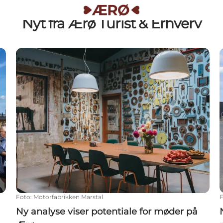
Nyt fra Ærø Turist & Erhverv
Ny analyse viser potentiale for møder på Ærø
Foto
:
Motorfabrikken Marstal
Ny analyse viser potentiale for møder på