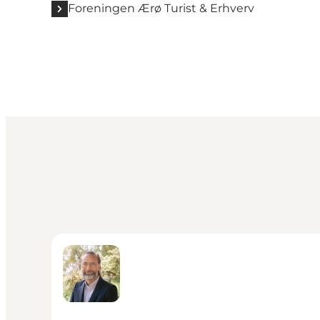
Foreningen Ærø Turist & Erhverv
Chris Hammeken - Turist- og Erhvervsdirektør