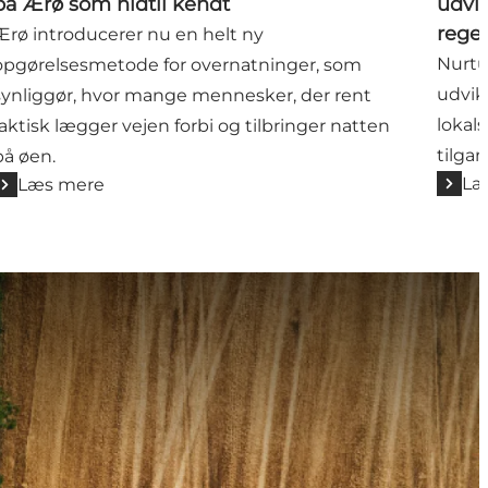
på Ærø som hidtil kendt
udvi
rege
Ærø introducerer nu en helt ny
Nurtu
opgørelsesmetode for overnatninger, som
udvik
synliggør, hvor mange mennesker, der rent
lokal
faktisk lægger vejen forbi og tilbringer natten
tilgan
på øen.
Læ
Læs mere