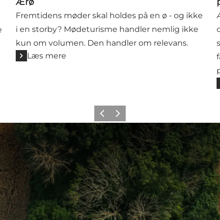
Ærø
Fremtidens møder skal holdes på en ø - og ikke
i en storby? Mødeturisme handler nemlig ikke
e
kun om volumen. Den handler om relevans.
Læs mere
Forrige
Næste