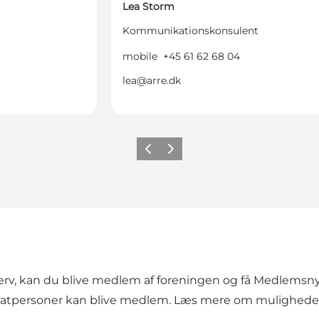
Lea Storm
Kommunikationskonsulent
mobile
+45 61 62 68 04
lea@arre.dk
Forrige
Næste
hverv, kan du blive medlem af foreningen og få Medlemsny
vatpersoner kan blive medlem.
Læs mere om mulighede