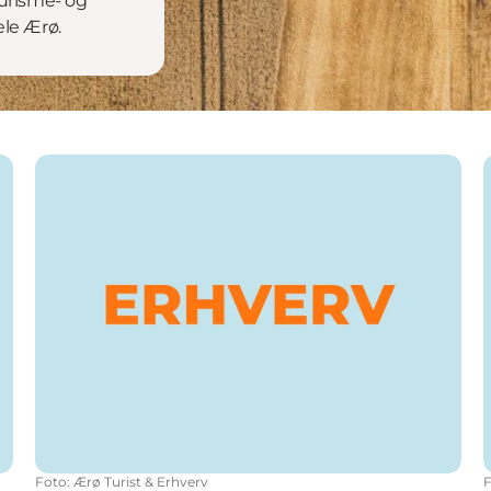
turisme- og
ele Ærø.
Foto
:
Ærø Turist & Erhverv