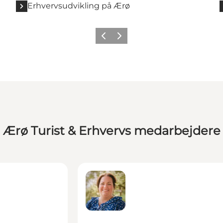
Erhvervsudvikling på Ærø
Forrige
Næste
Ærø Turist & Erhvervs medarbejdere
Lea Storm - Kommunikationskonsul