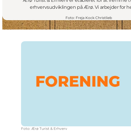
Ærø Turist & Erhverv er etableret for at fremme 
erhvervsudviklingen på Ærø. Vi arbejder for h
Foto
:
Freja Kock Christlieb
Foto
:
Ærø Turist & Erhverv