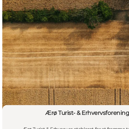
Ærø Turist- & Erhvervsforenin