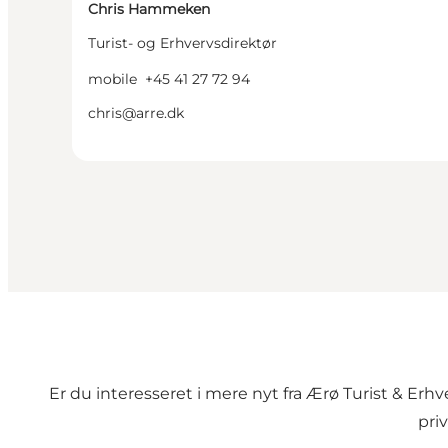
Chris Hammeken
Turist- og Erhvervsdirektør
mobile
+45 41 27 72 94
chris@arre.dk
Er du interesseret i mere nyt fra Ærø Turist & Er
pri