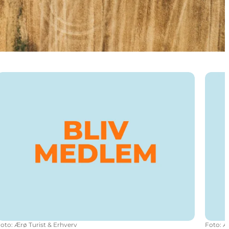
Foto
:
Ærø Turist & Erhverv
Foto
:
Æ