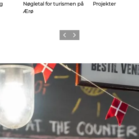
og
Nøgletal for turismen på
Projekter
Ærø
Forrige
Næste