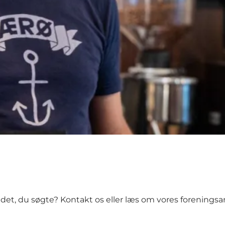
 det, du søgte?
Kontakt os
eller læs om
vores foreningsa