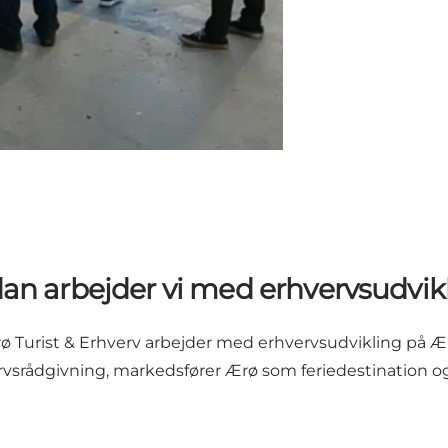
an arbejder vi med erhvervsudvik
Ærø Turist & Erhverv arbejder med erhvervsudvikling på 
srådgivning, markedsfører Ærø som feriedestination og 