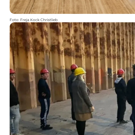
Foto
:
Freja Kock Christlieb