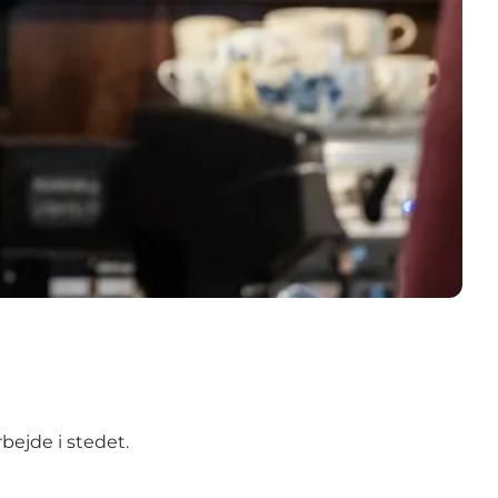
rbejde
i stedet.