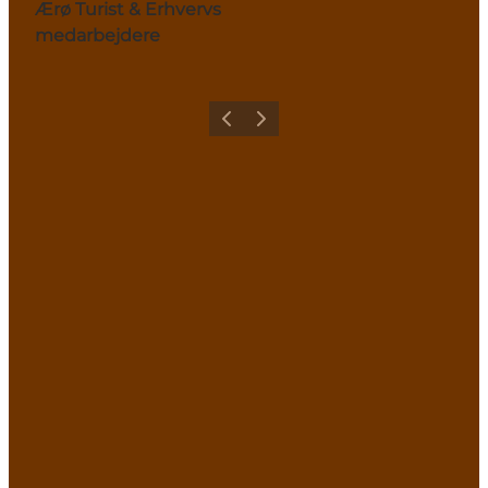
Ærø Turist & Erhvervs
medarbejdere
Forrige
Næste
Share your #Ærø moment