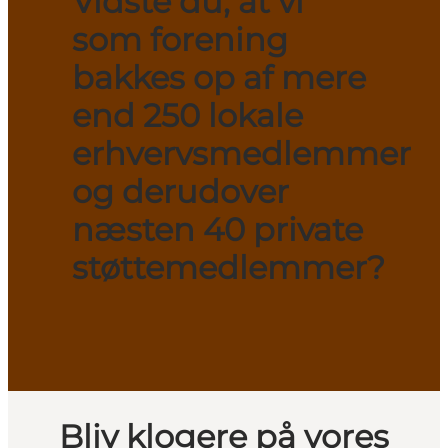
Vidste du, at vi
som forening
bakkes op af mere
end 250 lokale
erhvervsmedlemmer
og derudover
næsten 40 private
støttemedlemmer?
Bliv klogere på vores