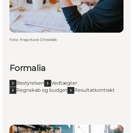
Foto
:
Freja Kock Christlieb
Formalia
Bestyrelsen
Vedtægter
Regnskab og budget
Resultatkontrakt