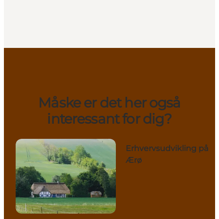
Måske er det her også
interessant for dig?
Erhvervsudvikling på
Ærø