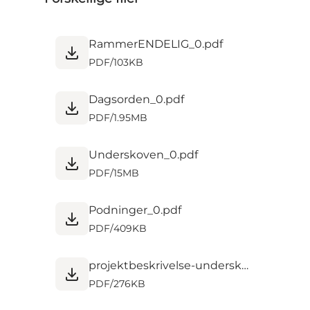
RammerENDELIG_0.pdf
PDF
/
103KB
Dagsorden_0.pdf
PDF
/
1.95MB
Underskoven_0.pdf
PDF
/
15MB
Podninger_0.pdf
PDF
/
409KB
projektbeskrivelse-underskoven.pdf
PDF
/
276KB