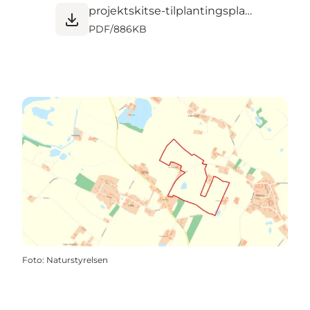
projektskitse-tilplantingsplan.pdf
PDF
/
886KB
Foto
:
Naturstyrelsen