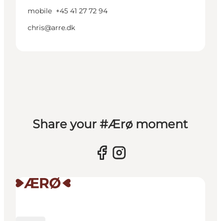
mobile
+45 41 27 72 94
chris@arre.dk
Share your #Ærø moment