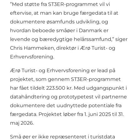
”Med støtte fra ST3ER-programmet vil vi
eftervise, at man kan bruge færgedata til at
dokum­entere øsamfunds udvikling, og
hvordan beboede småøer i Danmark er
levende og bære­dygtige helårssamfund,” siger
Chris Hammeken, direktør i Ærø Turist- og
Erhvervs­forening.
Ærø Turist- og Erhvervsforening er lead på
projektet, som gennem ST3ER-programmet
har fået tildelt 223.500 kr. Med udgangspunkt i
datahåndtering og prototypetest vil partnerne
dokumentere det uudnyttede potentiale fra
færgedata. Projektet løber fra 1. juni 2025 til 31.
maj 2026.
Små øer er ikke repræsenteret i turistdata