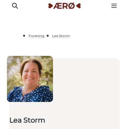
■
■
Forening
Lea Storm
Lea Storm