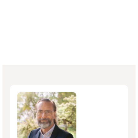
Chris Hammeken - Turist- og Erhvervsdirektør