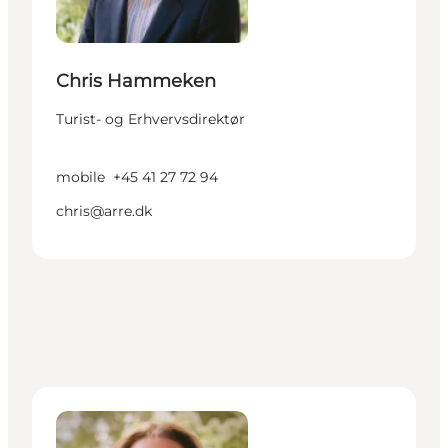
Chris Hammeken
Turist- og Erhvervsdirektør
mobile
+45 41 27 72 94
chris@arre.dk
Lea Storm - Kommunikationskonsulent