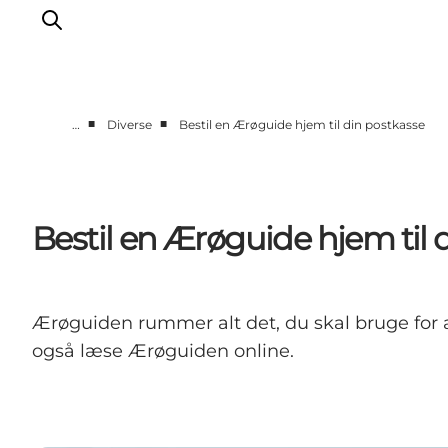
■
■
…
Diverse
Bestil en Ærøguide hjem til din postkasse
Overnatning
Spisesteder
Oplevelser
Bestil en Ærøguide hjem til 
Events
Planlæg ferien
Ærøguiden rummer alt det, du skal bruge for a
også læse Ærøguiden online.