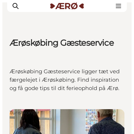
Ærøskøbing Gæsteservice
Overnatning
Spisesteder
Oplevelser
Ærøskøbing Gæsteservice ligger tæt ved
Events
færgelejet i Ærøskøbing. Find inspiration
Planlæg ferien
og få gode tips til dit ferieophold på Ærø.
Turistkontor