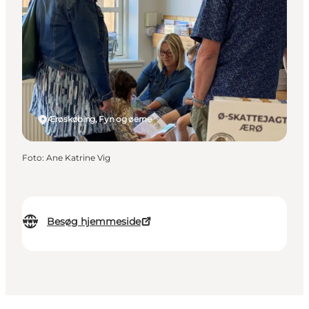
Ærøskøbing, Fyn og øerne
Foto
:
Ane Katrine Vig
Besøg hjemmeside