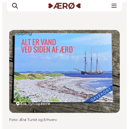
Shopping
Overnatning
Spisesteder
Oplevelser
Events
Planlæg ferien
Ærø, Fyn og øerne
Foto
:
Ærø Turist og Erhverv