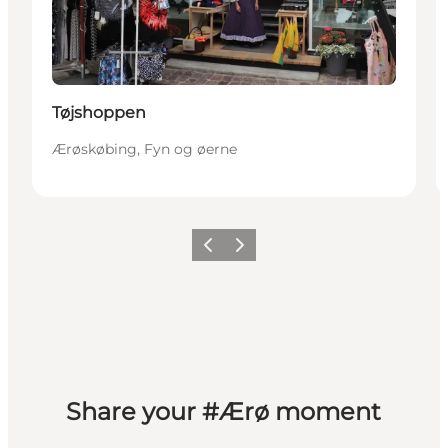
Tøjshoppen
Ærøskøbing, Fyn og øerne
Forrige
Næste
Share your #Ærø moment