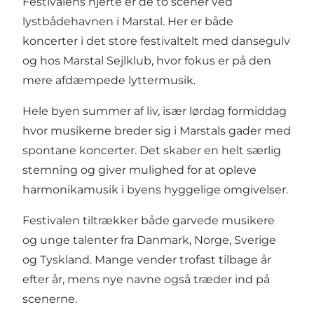
Festivalens hjerte er de to scener ved
lystbådehavnen i Marstal. Her er både
koncerter i det store festivaltelt med dansegulv
og hos Marstal Sejlklub, hvor fokus er på den
mere afdæmpede lyttermusik.
Hele byen summer af liv, især lørdag formiddag
hvor musikerne breder sig i Marstals gader med
spontane koncerter. Det skaber en helt særlig
stemning og giver mulighed for at opleve
harmonikamusik i byens hyggelige omgivelser.
Festivalen tiltrækker både garvede musikere
og unge talenter fra Danmark, Norge, Sverige
og Tyskland. Mange vender trofast tilbage år
efter år, mens nye navne også træder ind på
scenerne.