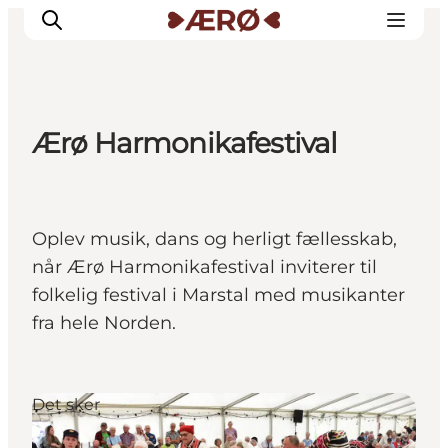
Ærø Harmonikafestival
Overnatning
Spisesteder
Oplevelser
Oplev musik, dans og herligt fællesskab,
Events
når Ærø Harmonikafestival inviterer til
Planlæg ferien
folkelig festival i Marstal med musikanter
fra hele Norden.
Det sker