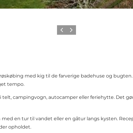
Forrige
Næste
røskøbing med kig til de farverige badehuse og bugten. 
eget tempo.
 telt, campingvogn, autocamper eller feriehytte. Det gør 
d en tur til vandet eller en gåtur langs kysten. Recept
nder opholdet.