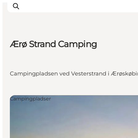
Ærø Strand Camping
Overnatning
Spisesteder
Oplevelser
Campingpladsen ved Vesterstrand i Ærøskøbin
Events
Planlæg ferien
Campingpladser