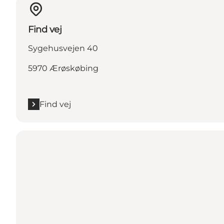
Find vej
Sygehusvejen 40
5970 Ærøskøbing
Find vej