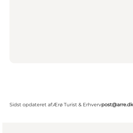
Sidst opdateret af:
Ærø Turist & Erhverv
post@arre.d