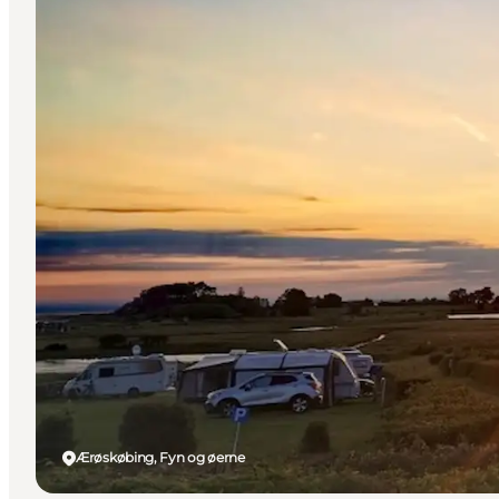
Ærøskøbing, Fyn og øerne