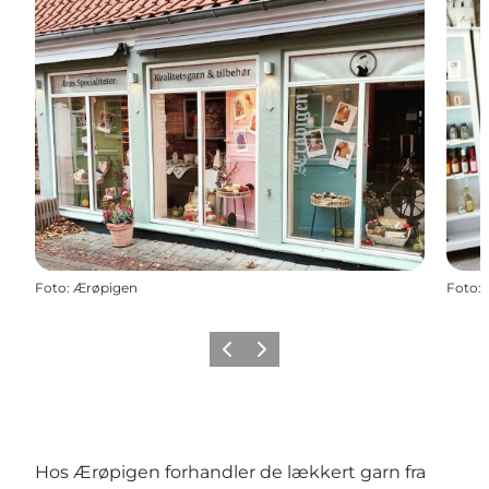
Foto
:
Ærøpigen
Foto
:
Forrige
Næste
Hos Ærøpigen forhandler de lækkert garn fra