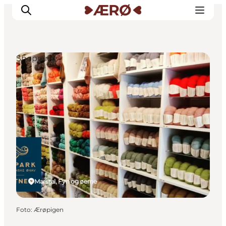
Shopping
Overnatning
Spisesteder
Oplevelser
Events
Planlæg ferien
Marstal, Fyn og øerne
Foto
:
Ærøpigen