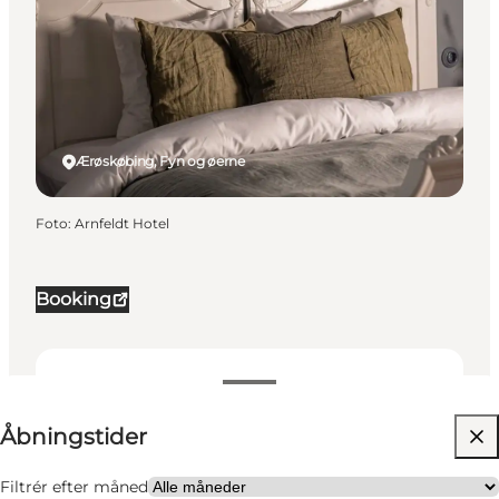
Ærøskøbing, Fyn og øerne
Foto
:
Arnfeldt Hotel
Booking
Se åbningstider
Åbningstider
Besøg hjemmeside
Hunde tilladt
Filtrér efter måned