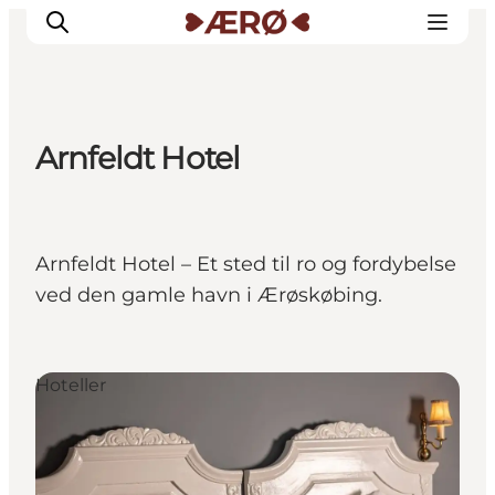
Arnfeldt Hotel
Overnatning
Spisesteder
Oplevelser
Arnfeldt Hotel – Et sted til ro og fordybelse
Events
ved den gamle havn i Ærøskøbing.
Planlæg ferien
Hoteller