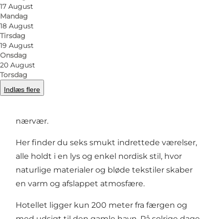
17 August
Foto
:
Arnfeldt Hotel
Foto
:
Mandag
18 August
Tirsdag
Forrige
Næste
19 August
Onsdag
20 August
Torsdag
Indlæs flere
I Ærøskøbings gamle bydel ligger Arnfeldt
Hotel – et lille, personligt hotel med plads til
nærvær.
Her finder du seks smukt indrettede værelser,
alle holdt i en lys og enkel nordisk stil, hvor
naturlige materialer og bløde tekstiler skaber
en varm og afslappet atmosfære.
Hotellet ligger kun 200 meter fra færgen og
med udsigt til den gamle havn. På solrige dage