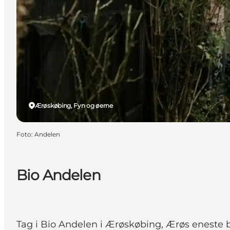
Ærøskøbing, Fyn og øerne
Foto
:
Andelen
Bio Andelen
Tag i Bio Andelen i Ærøskøbing, Ærøs eneste bi