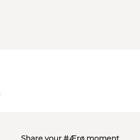
k
Share your #Ærø moment