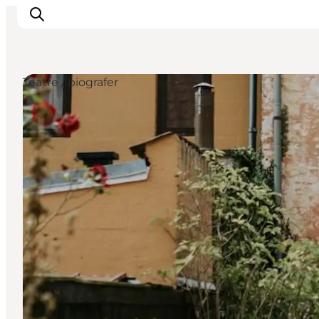
Teatre / biografer
Overnatning
Spisesteder
Oplevelser
Events
Planlæg ferien