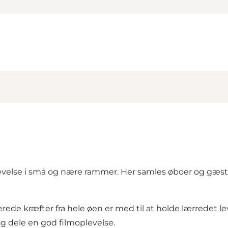
velse i små og nære rammer. Her samles øboer og gæster 
rede kræfter fra hele øen er med til at holde lærredet l
 og dele en god filmoplevelse.