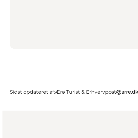
Sidst opdateret af:
Ærø Turist & Erhverv
post@arre.d