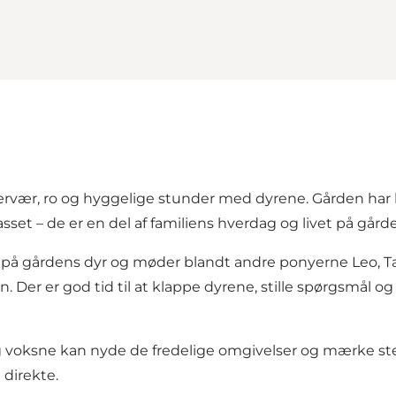
ær, ro og hyggelige stunder med dyrene. Gården har bevi
sset – de er en del af familiens hverdag og livet på gård
på gårdens dyr og møder blandt andre ponyerne Leo, Ta
en. Der er god tid til at klappe dyrene, stille spørgsm
og voksne kan nyde de fredelige omgivelser og mærke st
 direkte.