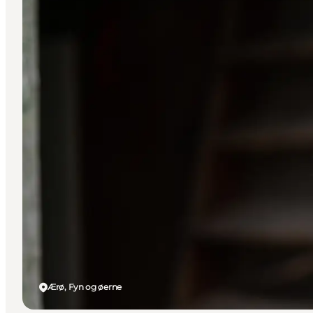
Ærø, Fyn og øerne