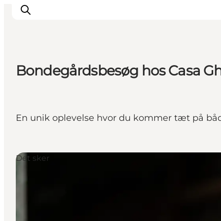
Bondegårdsbesøg hos Casa Ghi
Overnatning
Spisesteder
Oplevelser
En unik oplevelse hvor du kommer tæt på både
Events
Planlæg ferien
Det sker