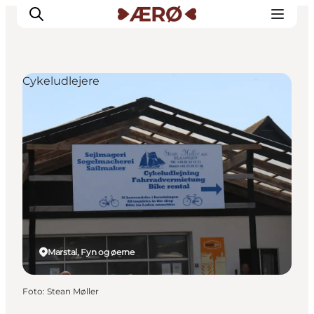
Cykeludlejere
Overnatning
Spisesteder
Oplevelser
Events
Planlæg ferien
Marstal, Fyn og øerne
Foto
:
Stean Møller