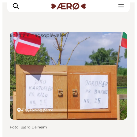
Lokale smagsoplevelser
Overnatning
Spisesteder
Oplevelser
Events
Planlæg ferien
Ærø, Fyn og øerne
Foto
:
Bjørg Dalheim