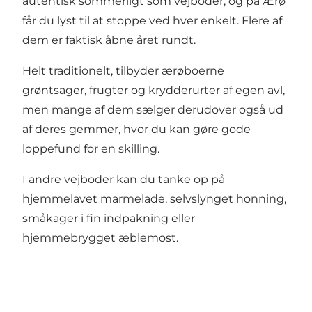
autentisk sommerligt som vejboder, og på Ærø
får du lyst til at stoppe ved hver enkelt. Flere af
dem er faktisk åbne året rundt.
Helt traditionelt, tilbyder ærøboerne
grøntsager, frugter og krydderurter af egen avl,
men mange af dem sælger derudover også ud
af deres gemmer, hvor du kan gøre gode
loppefund for en skilling.
I andre vejboder kan du tanke op på
hjemmelavet marmelade, selvslynget honning,
småkager i fin indpakning eller
hjemmebrygget æblemost.