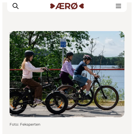
Ture på egen hånd
Overnatning
Spisesteder
Oplevelser
Events
Planlæg ferien
Foto
:
Feksperten