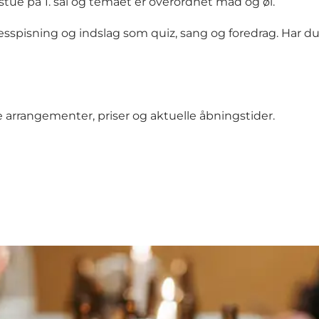
tue på 1. sal og temaet er overordnet mad og øl.
ning og indslag som quiz, sang og foredrag. Har du lyst t
ge arrangementer, priser og aktuelle åbningstider.