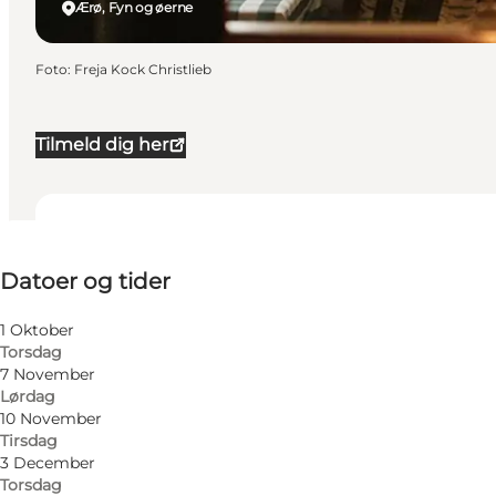
Ærø, Fyn og øerne
Foto
:
Freja Kock Christlieb
Tilmeld dig her
Datoer og tider
Datoer og tider
Besøg hjemmeside
Venner, Min partner
1 Oktober
Torsdag
7 November
Lørdag
10 November
Tirsdag
3 December
Torsdag