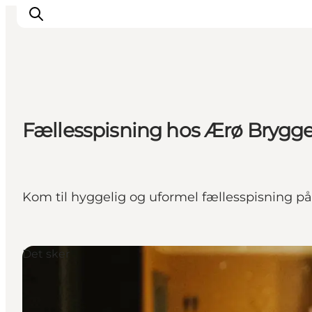
Overnatning
Fællesspisning hos Ærø Brygge
Spisesteder
Oplevelser
Events
Planlæg ferien
Kom til hyggelig og uformel fællesspisning på
Det sker