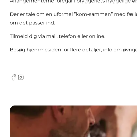
Arrangementerne foregår i bryggeriets hyggelige øls
Der er tale om en uformel ”kom-sammen” med fællesspis
om det passer ind.
Tilmeld dig via mail, telefon eller online.
Besøg
hjemmesiden
for flere detaljer, info om øvri
Facebook
Instagram