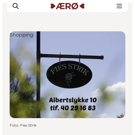
Shopping
Overnatning
Spisesteder
Oplevelser
Events
Planlæg ferien
Foto
:
Fies Strik