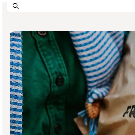
Shopping
Overnatning
Spisesteder
Oplevelser
Events
Planlæg ferien