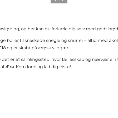
Forrige
Næste
f Ærøskøbing, og her kan du forkæle dig selv med godt br
ige boller til snaskede snegle og snurrer – altid med øk
 2018 og er skabt på ærøsk vildgær.
et er et samlingssted, hvor fællesskab og nærvær er i f
 Ærø. Kom forbi og lad dig friste!