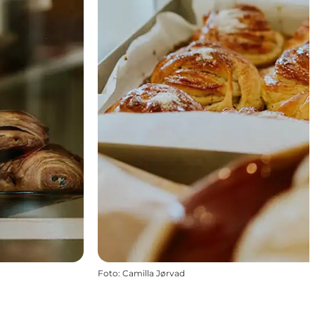
Foto
:
Camilla Jørvad