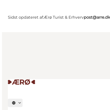
Sidst opdateret af:
Ærø Turist & Erhverv
post@arre.d
Vælg sprog