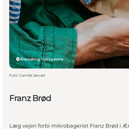
Ærøskøbing, Fyn og øerne
Foto
:
Camilla Jørvad
Franz Brød
Læg vejen forbi mikrobageriet Franz Brød i Ær