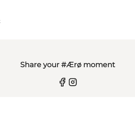
k
Share your #Ærø moment