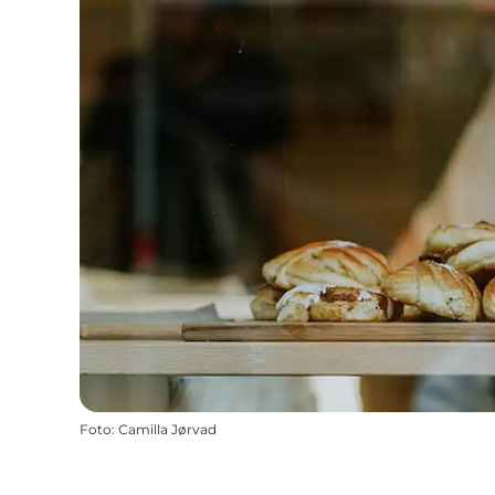
Foto
:
Camilla Jørvad