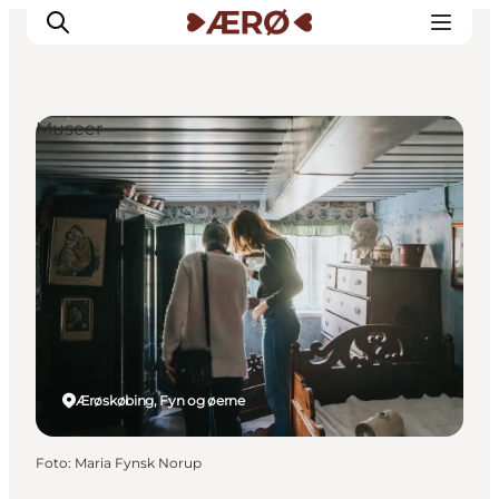
Museer
Overnatning
Spisesteder
Oplevelser
Events
Planlæg ferien
Ærøskøbing, Fyn og øerne
Foto
:
Maria Fynsk Norup