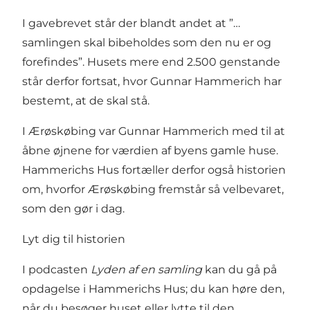
I gavebrevet står der blandt andet at ”…
samlingen skal bibeholdes som den nu er og
forefindes”. Husets mere end 2.500 genstande
står derfor fortsat, hvor Gunnar Hammerich har
bestemt, at de skal stå.
I Ærøskøbing var Gunnar Hammerich med til at
åbne øjnene for værdien af byens gamle huse.
Hammerichs Hus fortæller derfor også historien
om, hvorfor Ærøskøbing fremstår så velbevaret,
som den gør i dag.
Lyt dig til historien
I podcasten
Lyden af en samling
kan du gå på
opdagelse i Hammerichs Hus; du kan høre den,
når du besøger huset eller lytte til den