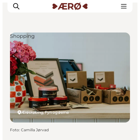
Shopping
Overnatning
Spisesteder
Oplevelser
Events
Planlæg ferien
Ærøskøbing, Fyn og øerne
Foto
:
Camilla Jørvad