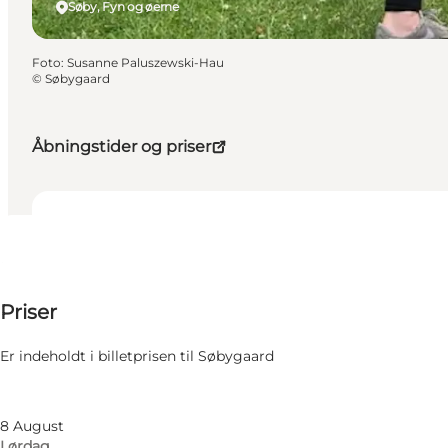
Søby, Fyn og øerne
Foto
:
Susanne Paluszewski-Hau
©
Søbygaard
Åbningstider og priser
Datoer og tider
Datoer og tider
Uden betaling
Priser
Besøg hjemmeside
Filtrér efter måned
6 August
Børn
Er indeholdt i billetprisen til Søbygaard
Torsdag
7 August
Fredag
8 August
Lørdag