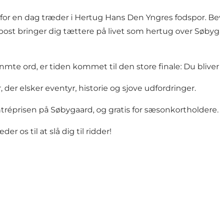
r en dag træder i Hertug Hans Den Yngres fodspor. Bev
ost bringer dig tættere på livet som hertug over Søbyg
te ord, er tiden kommet til den store finale: Du bliver s
, der elsker eventyr, historie og sjove udfordringer.
ntréprisen på Søbygaard, og gratis for sæsonkortholdere
 os til at slå dig til ridder!