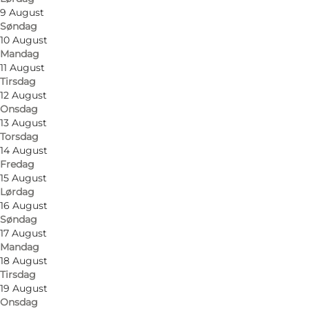
9 August
Søndag
10 August
Mandag
11 August
Tirsdag
Find vej
12 August
Onsdag
Søbygårdsvej 2
13 August
Torsdag
5985 Søby Ærø
14 August
Fredag
15 August
Lørdag
Find vej
16 August
Søndag
17 August
Mandag
18 August
Tirsdag
19 August
Onsdag