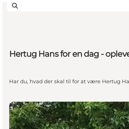
Overnatning
Hertug Hans for en dag - oplev
Spisesteder
Oplevelser
Events
Planlæg ferien
Har du, hvad der skal til for at være Hertug 
Det sker