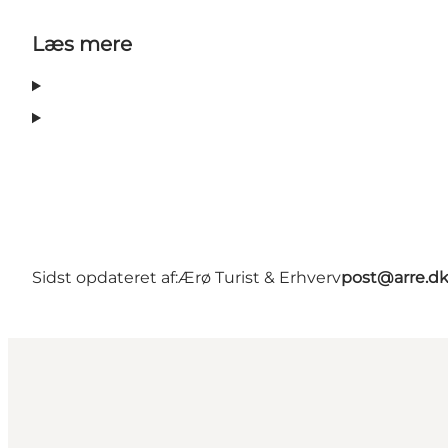
Læs mere
Sidst opdateret af:
Ærø Turist & Erhverv
post@arre.d