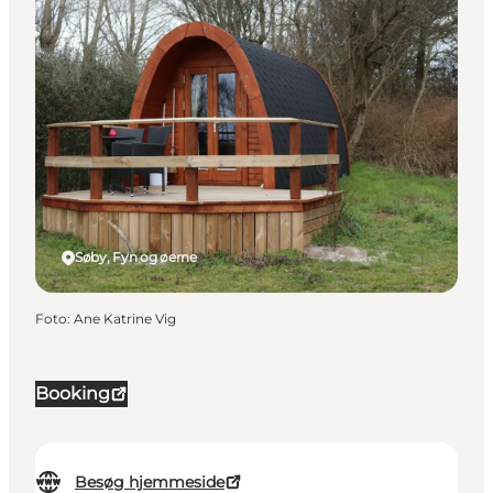
Søby, Fyn og øerne
Foto
:
Ane Katrine Vig
Booking
Besøg hjemmeside