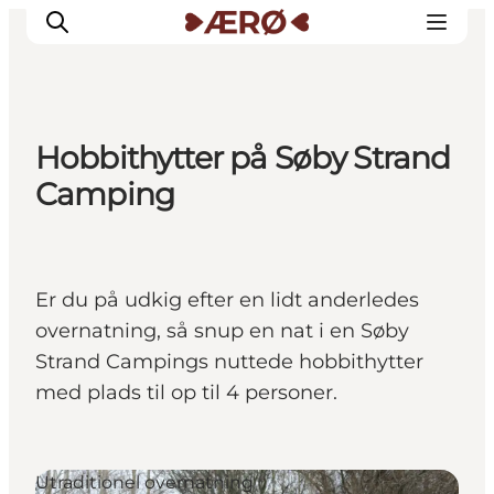
Hobbithytter på Søby Strand
Overnatning
Camping
Spisesteder
Oplevelser
Events
Er du på udkig efter en lidt anderledes
Planlæg ferien
overnatning, så snup en nat i en Søby
Strand Campings nuttede hobbithytter
med plads til op til 4 personer.
Utraditionel overnatning