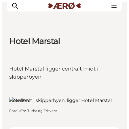
Hotel Marstal
Overnatning
Spisesteder
Oplevelser
Hotel Marstal ligger centralt midt i
Events
skipperbyen.
Planlæg ferien
Marstal, Fyn og øerne
Hoteller
Foto
:
Ærø Turist og Erhverv