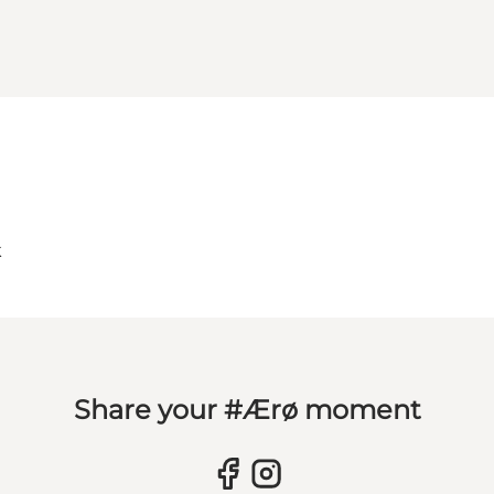
k
Share your #Ærø moment