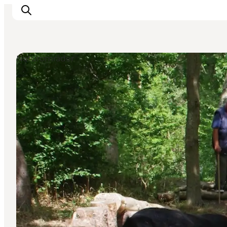
Naturområder
Overnatning
Spisesteder
Oplevelser
Events
Planlæg ferien