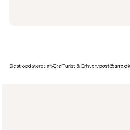
Sidst opdateret af:
Ærø Turist & Erhverv
post@arre.d