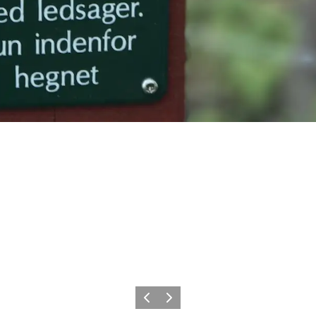
Forrige
Næste