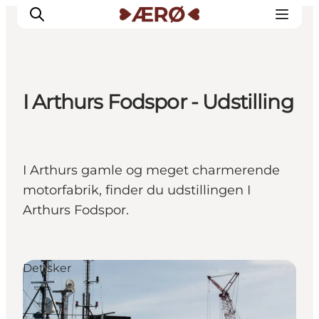
I Arthurs Fodspor - Udstilling
Overnatning
Spisesteder
Oplevelser
I Arthurs gamle og meget charmerende
Events
motorfabrik, finder du udstillingen I
Planlæg ferien
Arthurs Fodspor.
Det sker