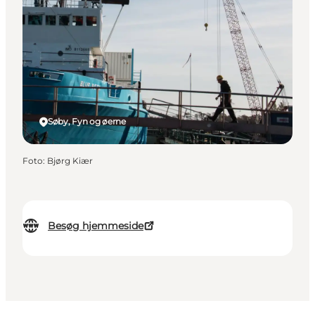
Søby, Fyn og øerne
Foto
:
Bjørg Kiær
Besøg hjemmeside