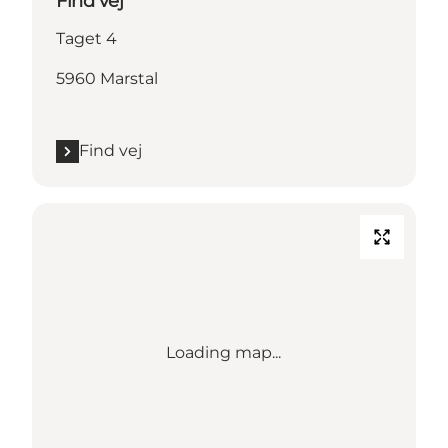
Find vej
Taget 4
5960 Marstal
Find vej
Loading map...