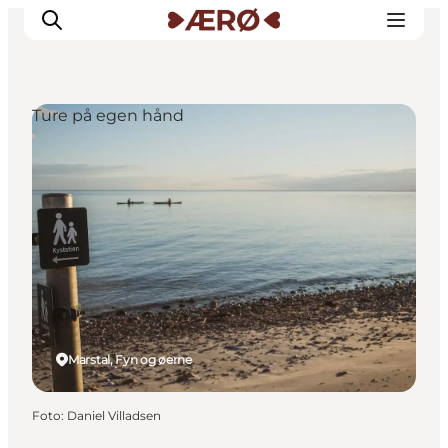
Ture på egen hånd
Overnatning
Spisesteder
Oplevelser
Events
Planlæg ferien
Marstal, Fyn og øerne
Foto
:
Daniel Villadsen