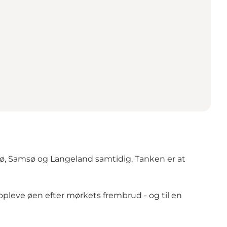
sø, Samsø og Langeland samtidig. Tanken er at
t opleve øen efter mørkets frembrud - og til en