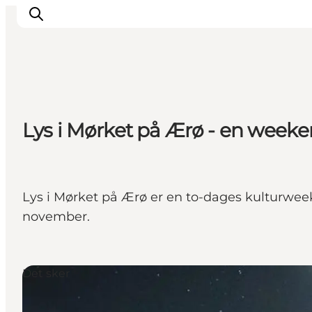
Overnatning
Lys i Mørket på Ærø - en week
Spisesteder
Oplevelser
Events
Planlæg ferien
Lys i Mørket på Ærø er en to-dages kulturwee
november.
Det sker