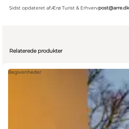
Sidst opdateret af:
Ærø Turist & Erhverv
post@arre.d
Relaterede produkter
Begivenheder