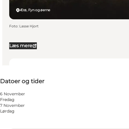
Ærø, Fyn og øerne
Foto
:
Lasse Hjort
Læs mere
Datoer og tider
Datoer og tider
Børn, Venner, Min partner, Mig selv
6 November
Fredag
7 November
Lørdag