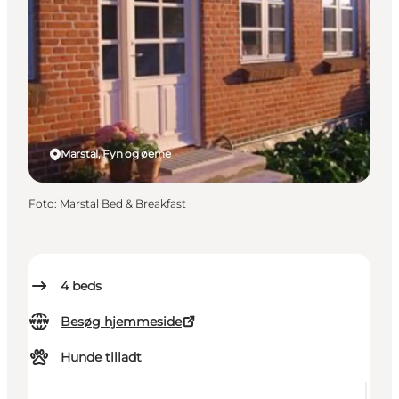
Marstal, Fyn og øerne
Foto
:
Marstal Bed & Breakfast
4
beds
Besøg hjemmeside
Hunde tilladt