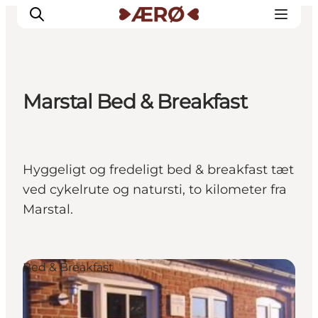
Marstal Bed & Breakfast
Overnatning
Spisesteder
Oplevelser
Hyggeligt og fredeligt bed & breakfast tæt
Events
ved cykelrute og natursti, to kilometer fra
Planlæg ferien
Marstal.
Bed & Breakfast