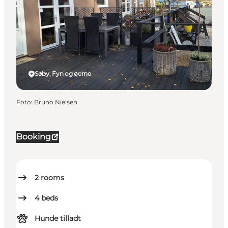
Søby, Fyn og øerne
Foto
:
Bruno Nielsen
Booking
2
rooms
4
beds
Hunde tilladt