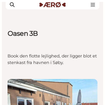
Oasen 3B
Overnatning
Spisesteder
Oplevelser
Book den flotte lejlighed, der ligger blot et
Events
stenkast fra havnen i Søby.
Planlæg ferien
Ferielejligheder