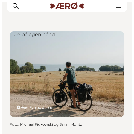
Ture på egen hånd
Overnatning
Spisesteder
Oplevelser
Events
Planlæg ferien
Ærø, Fyn og øerne
Foto
:
Michael Fiukowski og Sarah Moritz