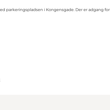
gger ved parkeringspladsen i Kongensgade. Der er adgang f
k