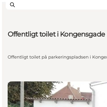
Offentligt toilet i Kongensgade
Overnatning
Spisesteder
Oplevelser
Offentligt toilet på parkeringspladsen i Konge
Events
Planlæg ferien
Toilet