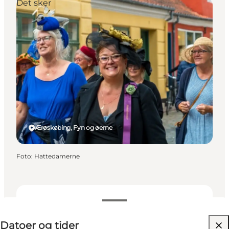
Det sker
Ærøskøbing, Fyn og øerne
Foto
:
Hattedamerne
Datoer og tider
Datoer og tider
Mig selv