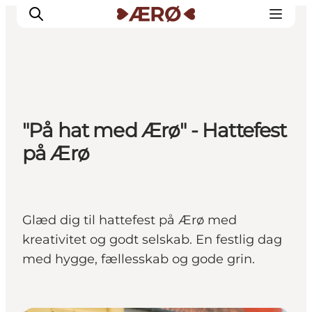
Overnatning
"På hat med Ærø" - Hattefest
Spisesteder
på Ærø
Oplevelser
Events
Planlæg ferien
Glæd dig til hattefest på Ærø med
kreativitet og godt selskab. En festlig dag
med hygge, fællesskab og gode grin.