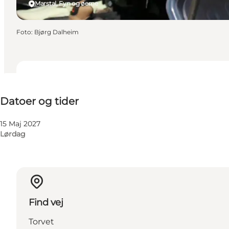
Marstal, Fyn og øerne
Foto
:
Bjørg Dalheim
Datoer og tider
Datoer og tider
15 Maj 2027
Lørdag
Find vej
Torvet