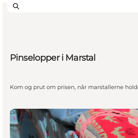
Overnatning
Pinselopper i Marstal
Spisesteder
Oplevelser
Events
Planlæg ferien
Kom og prut om prisen, når marstallerne hold
Det sker