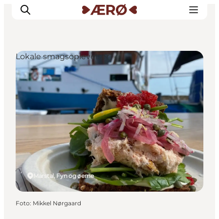
Lokale smagsoplevelser
Overnatning
Spisesteder
Oplevelser
Events
Planlæg ferien
Marstal, Fyn og øerne
Foto
:
Mikkel Nørgaard