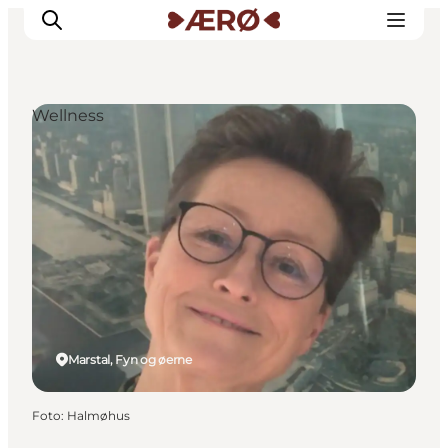
Wellness
Overnatning
Spisesteder
Oplevelser
Events
Planlæg ferien
Marstal, Fyn og øerne
Foto
:
Halmøhus