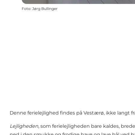
Foto
:
Jørg Bullinger
Denne ferielejlighed findes på Vestærø, ikke langt f
Lejligheden,
som ferielejligheden bare kaldes, breder
ned i den smukke og frodige have og lave bål ved b