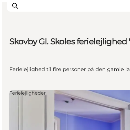
Skovby Gl. Skoles ferielejlighed
Overnatning
Spisesteder
Oplevelser
Ferielejlighed til fire personer på den gamle l
Events
Planlæg ferien
Ferielejligheder