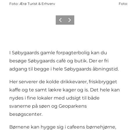
Foto
:
Ærø Turist & Erhverv
Foto
:
Forrige
Næste
I Søbygaards gamle forpagterbolig kan du
besøge Søbygaards café og butik. Der er fri
adgang til begge i hele Søbygaards åbningstid.
Her serverer de kolde drikkevarer, friskbrygget
kaffe og te samt lækre kager og is. Det hele kan
nydes i fine lokaler med udsigt til både
svanerne på søen og
Geoparkens
besøgscenter
.
Børnene kan hygge sig i cafeens børnehjørne,