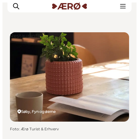
Restauranter
Overnatning
Spisesteder
Oplevelser
Events
Planlæg ferien
Søby, Fyn og øerne
Foto
:
Ærø Turist & Erhverv