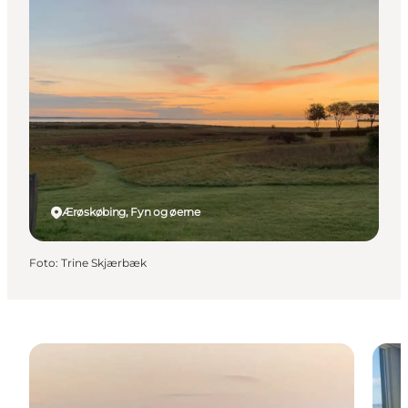
Ærøskøbing, Fyn og øerne
Foto
:
Trine Skjærbæk