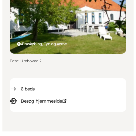
Ærøskøbing, Fyn og øerne
Foto
:
Urehoved 2
6
beds
Besøg hjemmeside