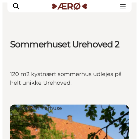
Sommerhuset Urehoved 2
Overnatning
Spisesteder
Oplevelser
120 m2 kystnært sommerhus udlejes på
Events
helt unikke Urehoved.
Planlæg ferien
Private sommerhuse