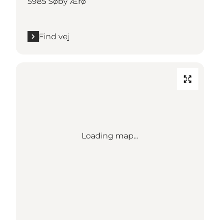
5985 Søby Ærø
Find vej
Loading map...