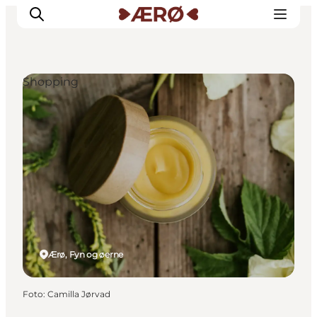
Shopping
Overnatning
Spisesteder
Oplevelser
Events
Planlæg ferien
Ærø, Fyn og øerne
Foto
:
Camilla Jørvad