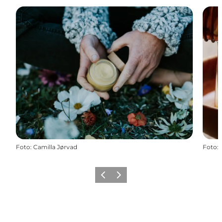
Foto
:
Camilla Jørvad
Foto
:
Forrige
Næste