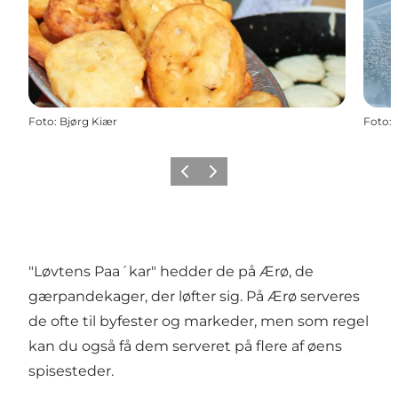
Foto
:
Bjørg Kiær
Foto
:
Forrige
Næste
"Løvtens Paa´kar" hedder de på Ærø, de
gærpandekager, der løfter sig. På Ærø serveres
de ofte til byfester og markeder, men som regel
kan du også få dem serveret på flere af øens
spisesteder.