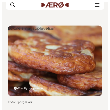
Lokale smagsoplevelser
Overnatning
Spisesteder
Oplevelser
Events
Planlæg ferien
Ærø, Fyn og øerne
Foto
:
Bjørg Kiær