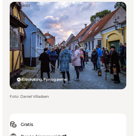
Det sker
Ærøskøbing, Fyn og øerne
Foto
:
Daniel Villadsen
Gratis