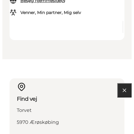
Besøg hjemmeside
Venner, Min partner, Mig selv
Find vej
Torvet
5970 Ærøskøbing