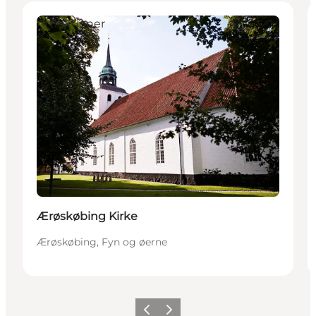
Attraktioner
Ærøskøbing Kirke
Ærøskøbing, Fyn og øerne
Forrige
Næste