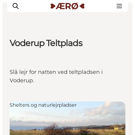
Voderup Teltplads
Overnatning
Spisesteder
Oplevelser
Slå lejr for natten ved teltpladsen i
Events
Voderup.
Planlæg ferien
Shelters og naturlejrpladser