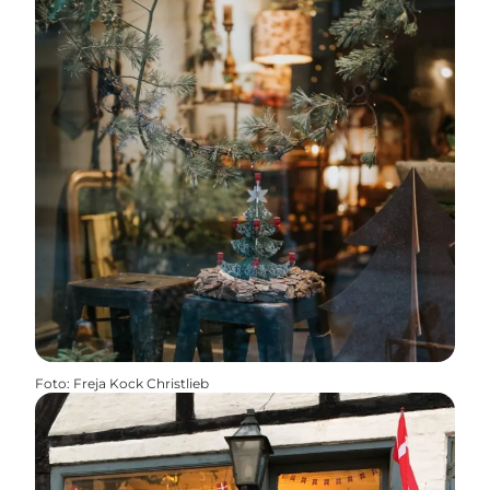
Foto
:
Freja Kock Christlieb