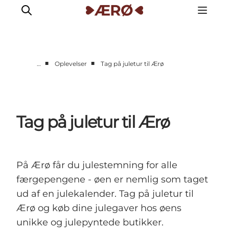
■
■
…
Oplevelser
Tag på juletur til Ærø
Overnatning
Spisesteder
Oplevelser
Tag på juletur til Ærø
Events
Planlæg ferien
På Ærø får du julestemning for alle
færgepengene - øen er nemlig som taget
ud af en julekalender. Tag på juletur til
Ærø og køb dine julegaver hos øens
unikke og julepyntede butikker.