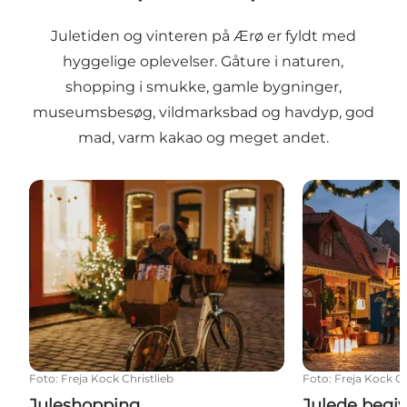
Juletiden og vinteren på Ærø er fyldt med
hyggelige oplevelser. Gåture i naturen,
shopping i smukke, gamle bygninger,
museumsbesøg, vildmarksbad og havdyp, god
mad, varm kakao og meget andet.
Juleshopping
Julede begiv
Foto
:
Freja Kock Christlieb
Foto
:
Freja Kock Ch
Juleshopping
Julede begi