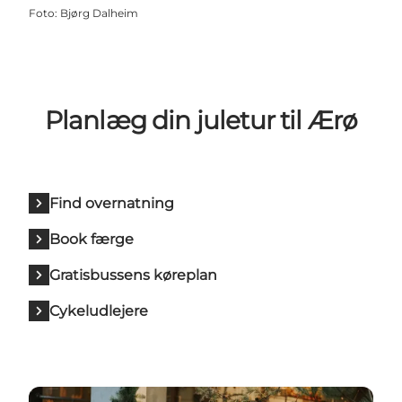
Foto
:
Bjørg Dalheim
Planlæg din juletur til Ærø
Find overnatning
Book færge
Gratisbussens køreplan
Cykeludlejere