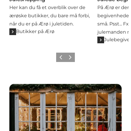
Her kan du få et overblik over de
På Ærø er der 
ærøske butikker, du bare må forbi,
begivenheder 
når du er på Ærø i juletiden.
små. Psst... 
Butikker på Ærø
julemanden m
Julebegive
Forrige
Næste